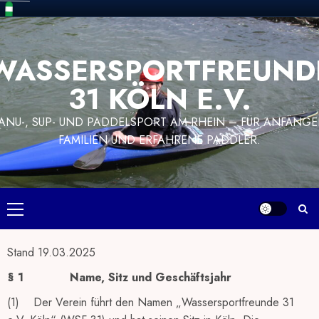
Zum
Inhalt
WASSERSPORTFREUND
springen
31 KÖLN E.V.
ANU-, SUP- UND PADDELSPORT AM RHEIN – FÜR ANFÄNGE
FAMILIEN UND ERFAHRENE PADDLER.
Primäres
Menü
Stand 19.03.2025
§ 1
Name, Sitz und Geschäftsjahr
(1) Der Verein führt den Namen „Wassersportfreunde 31