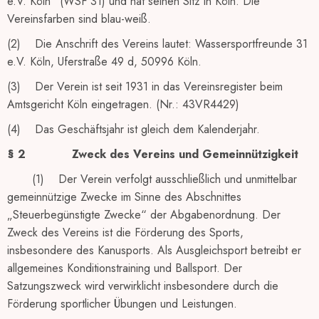
e.V. Köln“ (WSF 31) und hat seinen Sitz in Köln. Die
Vereinsfarben sind blau-weiß.
(2) Die Anschrift des Vereins lautet: Wassersportfreunde 31
e.V. Köln, Uferstraße 49 d, 50996 Köln.
(3) Der Verein ist seit 1931 in das Vereinsregister beim
Amtsgericht Köln eingetragen. (Nr.: 43VR4429)
(4) Das Geschäftsjahr ist gleich dem Kalenderjahr.
§ 2
Zweck des Vereins und Gemeinnützigkeit
(1) Der Verein verfolgt ausschließlich und unmittelbar
gemeinnützige Zwecke im Sinne des Abschnittes
„Steuerbegünstigte Zwecke“ der Abgabenordnung. Der
Zweck des Vereins ist die Förderung des Sports,
insbesondere des Kanusports. Als Ausgleichsport betreibt er
allgemeines Konditionstraining und Ballsport. Der
Satzungszweck wird verwirklicht insbesondere durch die
Förderung sportlicher Übungen und Leistungen.